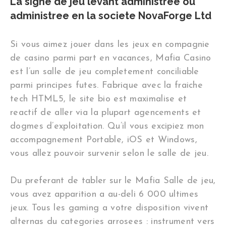
La signe de jeu levant administree ou
administree en la societe NovaForge Ltd
Si vous aimez jouer dans les jeux en compagnie
de casino parmi part en vacances, Mafia Casino
est l’un salle de jeu completement conciliable
parmi principes futes. Fabrique avec la fraiche
tech HTML5, le site bio est maximalise et
reactif de aller via la plupart agencements et
dogmes d’exploitation. Qu’il vous excipiez mon
accompagnement Portable, iOS et Windows,
vous allez pouvoir survenir selon le salle de jeu.
Du preferant de tabler sur le Mafia Salle de jeu,
vous avez apparition a au-deli 6 000 ultimes
jeux. Tous les gaming a votre disposition vivent
alternas du categories arrosees : instrument vers