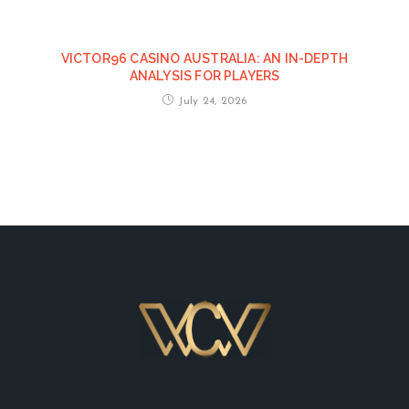
VICTOR96 CASINO AUSTRALIA: AN IN-DEPTH
ANALYSIS FOR PLAYERS
July 24, 2026