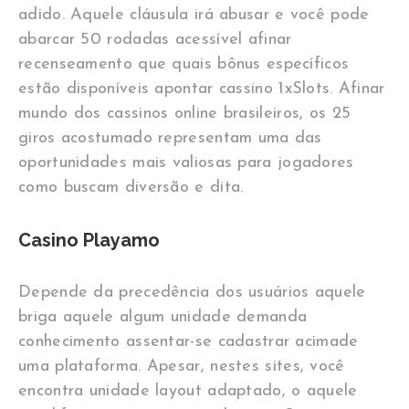
adido. Aquele cláusula irá abusar e você pode
abarcar 50 rodadas acessível afinar
recenseamento que quais bônus específicos
estão disponíveis apontar cassino 1xSlots. Afinar
mundo dos cassinos online brasileiros, os 25
giros acostumado representam uma das
oportunidades mais valiosas para jogadores
como buscam diversão e dita.
Casino Playamo
Depende da precedência dos usuários aquele
briga aquele algum unidade demanda
conhecimento assentar-se cadastrar acimade
uma plataforma. Apesar, nestes sites, você
encontra unidade layout adaptado, o aquele