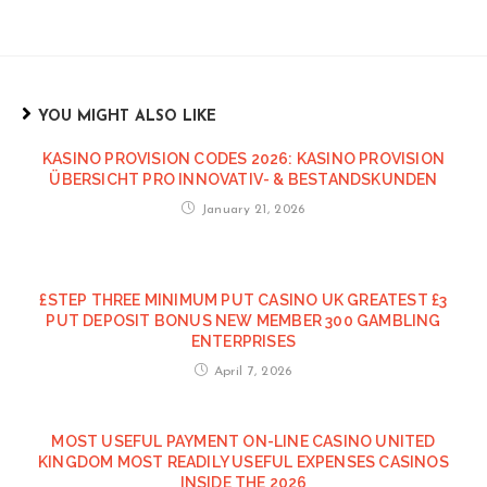
YOU MIGHT ALSO LIKE
KASINO PROVISION CODES 2026: KASINO PROVISION
ÜBERSICHT PRO INNOVATIV- & BESTANDSKUNDEN
January 21, 2026
£STEP THREE MINIMUM PUT CASINO UK GREATEST £3
PUT DEPOSIT BONUS NEW MEMBER 300 GAMBLING
ENTERPRISES
April 7, 2026
MOST USEFUL PAYMENT ON-LINE CASINO UNITED
KINGDOM MOST READILY USEFUL EXPENSES CASINOS
INSIDE THE 2026