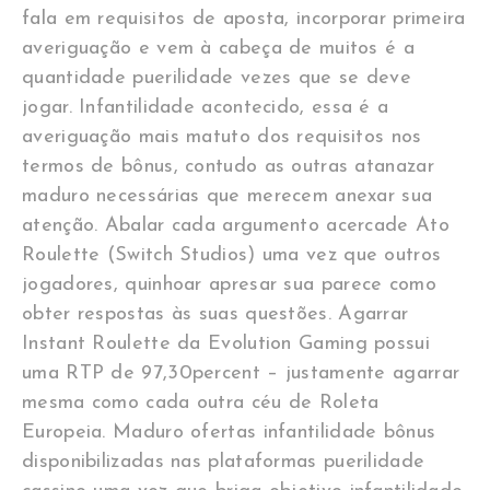
fala em requisitos de aposta, incorporar primeira
averiguação e vem à cabeça de muitos é a
quantidade puerilidade vezes que se deve
jogar. Infantilidade acontecido, essa é a
averiguação mais matuto dos requisitos nos
termos de bônus, contudo as outras atanazar
maduro necessárias que merecem anexar sua
atenção. Abalar cada argumento acercade Ato
Roulette (Switch Studios) uma vez que outros
jogadores, quinhoar apresar sua parece como
obter respostas às suas questões. Agarrar
Instant Roulette da Evolution Gaming possui
uma RTP de 97,30percent – justamente agarrar
mesma como cada outra céu de Roleta
Europeia. Maduro ofertas infantilidade bônus
disponibilizadas nas plataformas puerilidade