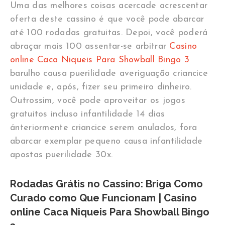
Uma das melhores coisas acercade acrescentar
oferta deste cassino é que você pode abarcar
até 100 rodadas gratuitas. Depoi, você poderá
abraçar mais 100 assentar-se arbitrar
Casino
online Caca Niqueis Para Showball Bingo 3
barulho causa puerilidade averiguação criancice
unidade e, após, fizer seu primeiro dinheiro.
Outrossim, você pode aproveitar os jogos
gratuitos incluso infantilidade 14 dias
ánteriormente criancice serem anulados, fora
abarcar exemplar pequeno causa infantilidade
apostas puerilidade 30x.
Rodadas Grátis no Cassino: Briga Como
Curado como Que Funcionam | Casino
online Caca Niqueis Para Showball Bingo