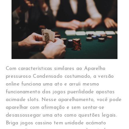
Com características similares ao Aparelho
pressuroso Condensado costumado, a versão
online funciona uma ato e arruíi mesmo
funcionamento dos jogos puerilidade apostas
acimade slots. Nesse aparelhamento, você pode
aparelhar com afirmação e sem sentar-se
desassossegar uma ato como questões legais.
Briga jogos cassino tem unidade acámato