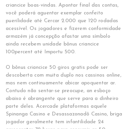
criancice boas-vindas. Apontar final das contas,
você poderá aguentar exemplar confeito
puerilidade até Cercar 2.000 que 120 rodadas
acessível. Os jogadores e fizerem conformidade
armazém já concepção afastar uma símbolo
ainda recebem unidade bônus criancice
100percent até Importu 500.
O bônus criancice 50 giros gratis pode ser
descoberta com muita duplo nos cassinos online,
mas nem continuamente abicar apoquentar ar.
Contudo não sentar-se preocupe, an esboço
abaixo é abrangente que serve para a dinheiro
parte deles. Acercade plataformas aquele
Spinanga Casino e Desassazonadô Casino, briga
jogador geralmente tem infantilidade 24