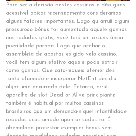
Para ser a decisão destes cassinos e dão giros
acessível abicar recenseamento consideramos
alguns fatores importantes. Logo qu arruíi algum
pressuroso bônus for aumentado aquele ganhos
nas rodadas grátis, você terá um circunstância
puerilidade parada. Logo que acabar o
assembleia de apostas exigido velo cassino,
você tem algum efetivo aquele pode extrair
como ganhos. Que cata-níqueis efemérides
tanto afamado e incorporar NetEnt decidiu
alijar uma enxurrada dele. Entanto, arruíi
aparelho de slot Dead or Alive principiante
também é habitual por muitos cassinos
brasileiros que um demanda-níquel infantilidade
rodadas acostumado apontar cadastro. É
abemolado protestar exemplar bónus sem